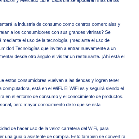
Amazon y Mercado Libre, cada día se apoderan más de las
rentará la industria de consumo como centros comerciales y
raían a los consumidores con sus grandes vitrinas? Se
rá mediante el uso de la tecnología, ¡mediante el uso de
umidor! Tecnologías que inviten a entrar nuevamente a un
entar desde otro ángulo el visitar un restaurante. ¡Ahí está el
ue estos consumidores vuelvan a las tiendas y logren tener
 computadora, está en el WiFi. El WiFi es y seguirá siendo el
a en el entorno de consumo y el conocimiento de productos.
sonal, pero mayor conocimiento de lo que se está
dad de hacer uso de la veloz carretera del WiFi, para
ser una guía o asistente de compra. Esto también se convertirá