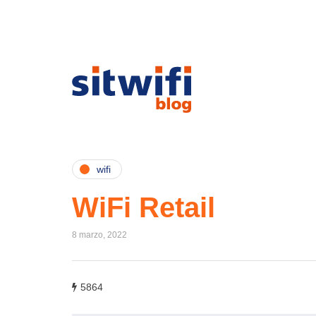
wifi
WiFi Retail
8 marzo, 2022
5864