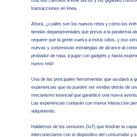
muchos cambios a este sector y los gigantes como 
transacciones en línea.
Ahora, ¿cuáles son los nuevos retos y cómo los enf
tiendas departamentales que previo a la pandemia at
requiere que la gente vuelva a estos sitios, y eso se
nuevas y sorpresivas estrategias de alcance al cons
probador de ropa, a jugar con gadgets y hasta experim
nuevo reto!
Una de las principales herramientas que ayudará a q
experiencias que no pueden ser vividas detrás de una
mecanismo esencial que garantice una nueva aventur
Las experiencias contarán con menor interacción per
adquiriendo.
Hablemos de los sensores (IoT) que tendrán la capaci
interconectarse con el dispositivo del consumidor y 